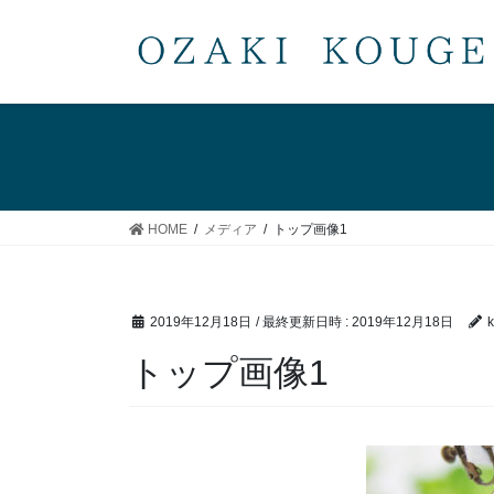
コ
ナ
ン
ビ
テ
ゲ
ン
ー
ツ
シ
へ
ョ
ス
ン
キ
に
ッ
移
HOME
メディア
トップ画像1
プ
動
2019年12月18日
/ 最終更新日時 :
2019年12月18日
トップ画像1