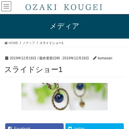
コ
ナ
ン
ビ
テ
ゲ
ン
ー
メディア
ツ
シ
へ
ョ
ス
ン
HOME
メディア
スライドショー1
キ
に
ッ
移
プ
動
2019年12月18日
/ 最終更新日時 :
2019年12月18日
kumasan
スライドショー1
Facebook
twitter