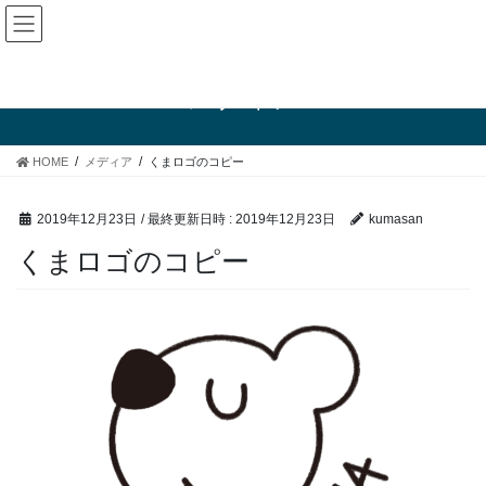
コ
ナ
ン
ビ
テ
ゲ
ン
ー
メディア
ツ
シ
へ
ョ
ス
ン
HOME
メディア
くまロゴのコピー
キ
に
ッ
移
プ
動
2019年12月23日
/ 最終更新日時 :
2019年12月23日
kumasan
くまロゴのコピー