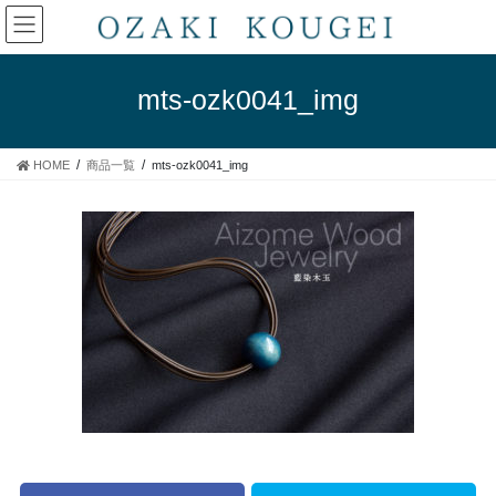
コ
ナ
ン
ビ
テ
ゲ
ン
ー
mts-ozk0041_img
ツ
シ
へ
ョ
ス
ン
HOME
商品一覧
mts-ozk0041_img
キ
に
ッ
移
プ
動