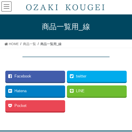
コ
ナ
ン
ビ
テ
ゲ
ン
ー
商品一覧用_線
ツ
シ
へ
ョ
ス
ン
HOME
商品一覧
商品一覧用_線
キ
に
ッ
移
プ
動
Facebook
twitter
Hatena
LINE
Pocket