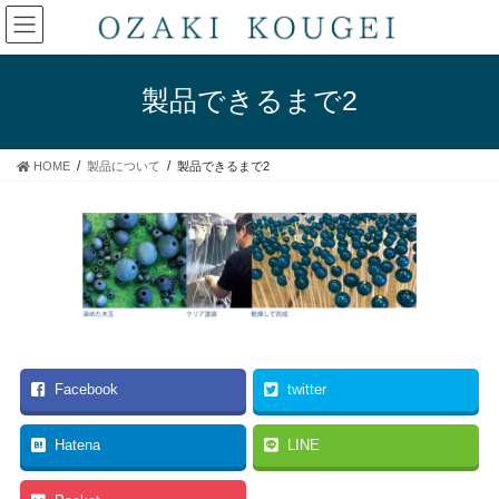
コ
ナ
ン
ビ
テ
ゲ
ン
ー
製品できるまで2
ツ
シ
へ
ョ
ス
ン
HOME
製品について
製品できるまで2
キ
に
ッ
移
プ
動
Facebook
twitter
Hatena
LINE